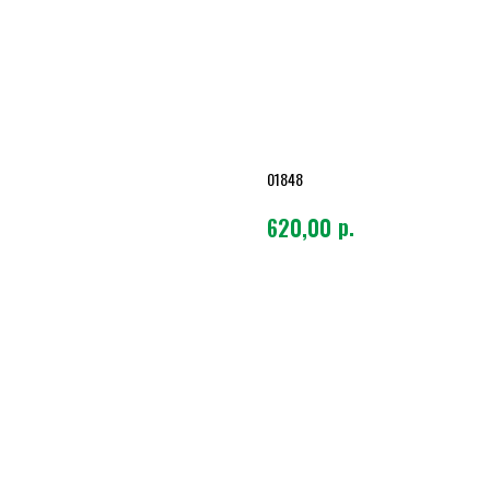
ГИННЕС ДРАФТ 0,44
01848
р.
620,00
Темное, фильтрованное. На
шоколада и дыма.