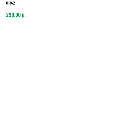
01862
р.
290,00
Вино красное б/а, сок вишневый, яблоко, апельсин, специи.